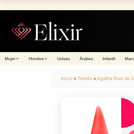
Skip
to
content
Mujer
Hombre
Unisex
Árabes
Infantil
Mar
Inicio
»
Tienda
»
Agatha Ruiz de l