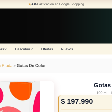
★
4.8
·
Calificación en Google Shopping
cas
Descubrir
Ofertas
Nuevos
a Prada
»
Gotas De Color
Gotas
100 ml
–
$
197.990