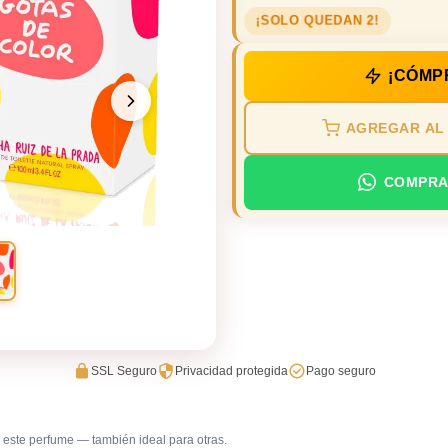
¡SOLO QUEDAN 2!
¡CÓMP
AGREGAR AL
COMPRA
SSL Seguro
Privacidad protegida
Pago seguro
este perfume — también ideal para otras.
Trabajo en oficina
Uso diar