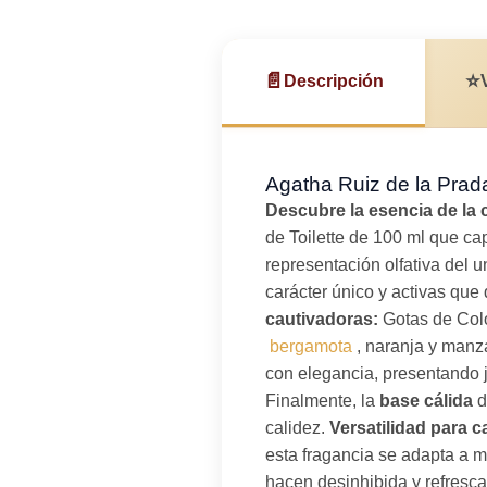
📄
⭐
Descripción
Agatha Ruiz de la Prad
Descubre la esencia de la c
de Toilette de 100 ml que capt
representación olfativa del 
carácter único y activas qu
cautivadoras:
Gotas de Colo
bergamota
, naranja y manz
con elegancia, presentando j
Finalmente, la
base cálida
d
calidez.
Versatilidad para 
esta fragancia se adapta a m
hacen desinhibida y refresc