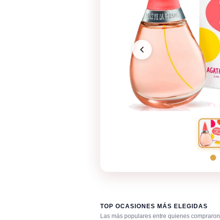
TOP OCASIONES MÁS ELEGIDAS
Las más populares entre quienes compraron 
Día caluroso / clima cálido