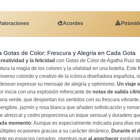
🎨
🔺
Valoraciones
Acordes
Pirámid
a Gotas de Color: Frescura y Alegría en Cada Gota
reatividad y la felicidad
con Gotas de Color de Agatha Ruiz d
ura la magia de los colores y la vitalidad en una botella. Este fr
universo colorido y creativo de la icónica diseñadora española, 
e desean expresar su mensaje de alegría y optimismo.
Un viaje 
r inicia con una explosión refrescante de
notas de salida cítri
ana verde, que despiertan los sentidos con su frescura vibrante
engibre, jazmín y rosa blanca que añaden sofisticación y roman
e almizcal y cedro proporciona un toque sensual y duradero que
cada momento:
Aunque es especialmente indicada para días est
últiples ocasiones gracias a su carácter dinámico.
Durante el d
ante en espacios cerrados, mientras que
al anochecer
evolucio