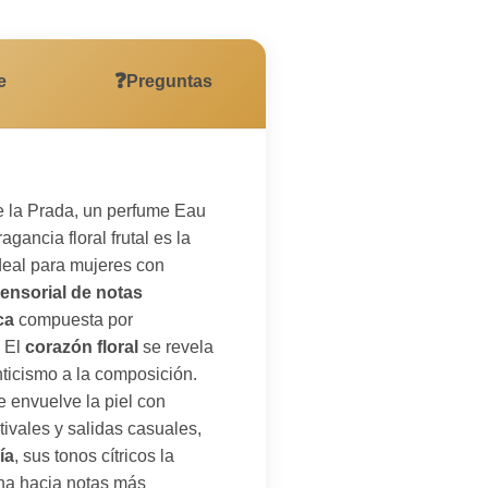
❓
e
Preguntas
e la Prada, un perfume Eau
agancia floral frutal es la
ideal para mujeres con
sensorial de notas
ca
compuesta por
. El
corazón floral
se revela
ticismo a la composición.
 envuelve la piel con
ivales y salidas casuales,
ía
, sus tonos cítricos la
na hacia notas más