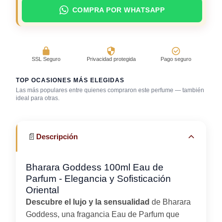
COMPRA POR WHATSAPP
SSL Seguro
Privacidad protegida
Pago seguro
TOP OCASIONES MÁS ELEGIDAS
Las más populares entre quienes compraron este perfume — también
Salida casual de
ideal para otras.
Primera cita
día
Trabajo en oficina
📄
Descripción
Bharara Goddess 100ml Eau de
Parfum - Elegancia y Sofisticación
Oriental
Descubre el lujo y la sensualidad
de Bharara
Goddess, una fragancia Eau de Parfum que