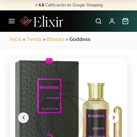
Skip
★
4.8
·
Calificación en Google Shopping
Buscar
to
Perfumes
content
×
Inicio
»
Tienda
»
Bharara
»
Goddess