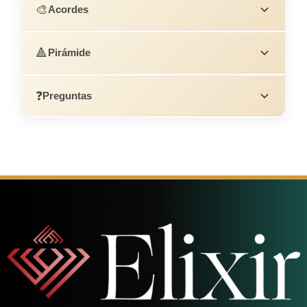
🎨
Acordes
🔺
Pirámide
❓
Preguntas