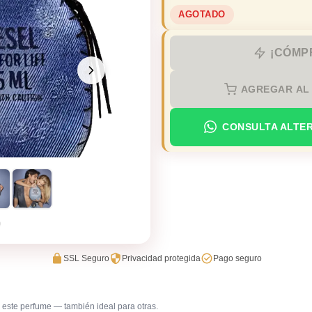
AGOTADO
¡CÓMP
AGREGAR AL
CONSULTA ALTE
SSL Seguro
Privacidad protegida
Pago seguro
este perfume — también ideal para otras.
Trabajo en oficina
Uso diar