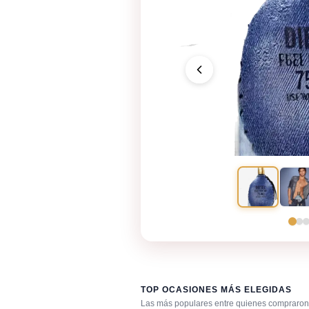
TOP OCASIONES MÁS ELEGIDAS
Las más populares entre quienes compraron 
Día caluroso / clima cálido