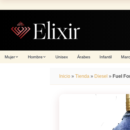
Skip
to
content
Mujer
Hombre
Unisex
Árabes
Infantil
Mar
Inicio
»
Tienda
»
Diesel
»
Fuel Fo