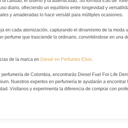
a calidad, el diseño y la autenticidad. Su fórmula Eau de Toile
uso diario, ofreciendo un equilibrio entre longevidad y versatil
orales y amaderadas lo hace versátil para múltiples ocasiones.
eja en cada atomización, capturando el dinamismo de la moda ur
 perfume que trasciende lo ordinario, convirtiéndose en una de
ncias de la marca en
Diesel en Perfumes Elixir
.
or perfumería de Colombia, encontrarás Diesel Fuel For Life Den
ium. Nuestros expertos en perfumería te ayudarán a encontrar l
lidad. Visítanos y experimenta la diferencia de comprar con pro