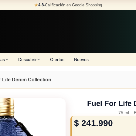
★
4.8
·
Calificación en Google Shopping
cas
Descubrir
Ofertas
Nuevos
r Life Denim Collection
Fuel For Life
75 ml
–
E
$
241.990