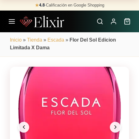
Skip
★
4.8
·
Calificación en Google Shopping
Buscar
to
Perfumes
content
×
Inicio
»
Tienda
»
Escada
»
Flor Del Sol Edicion
Limitada X Dama