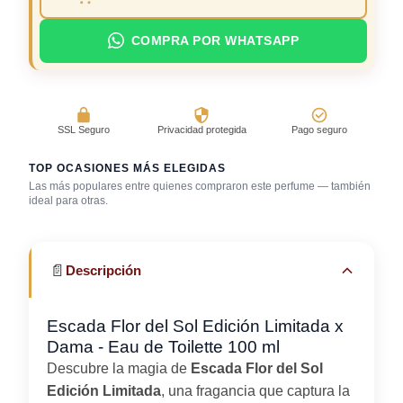
COMPRA POR WHATSAPP
SSL Seguro
Privacidad protegida
Pago seguro
TOP OCASIONES MÁS ELEGIDAS
Las más populares entre quienes compraron este perfume — también
Salida casual de
ideal para otras.
Bar / cocteles
día
Viaje / vacaciones
📄
Descripción
Escada Flor del Sol Edición Limitada x
Dama - Eau de Toilette 100 ml
Descubre la magia de
Escada Flor del Sol
Edición Limitada
, una fragancia que captura la