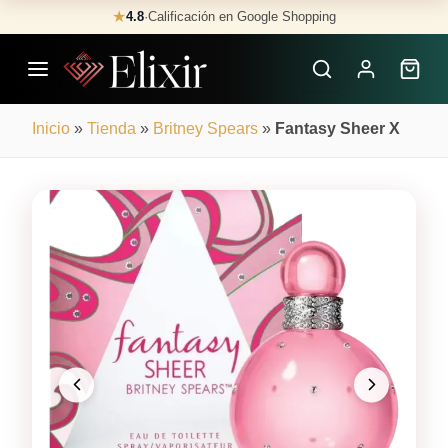
Skip
★
4.8
·
Calificación en Google Shopping
Buscar
to
Perfumes
content
×
Inicio
»
Tienda
»
Britney Spears
»
Fantasy Sheer X