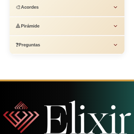
🎨
Acordes
🔺
Pirámide
❓
Preguntas