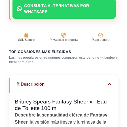
CONSULTA ALTERNATIVAS POR
WHATSAPP
SSL Seguro
Privacidad protegida
Pago seguro
TOP OCASIONES MÁS ELEGIDAS
Las más populares entre quienes compraron este perfume — también
Después de la
ideal para otras.
ducha
Trabajo en oficina
Uso diario
📄
Descripción
Britney Spears Fantasy Sheer x - Eau
de Toilette 100 ml
Descubre la sensualidad etérea de Fantasy
Sheer
, la versión más fresca y luminosa de la