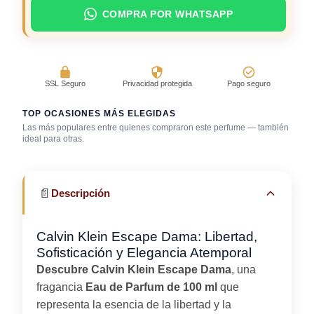
COMPRA POR WHATSAPP
SSL Seguro
Privacidad protegida
Pago seguro
TOP OCASIONES MÁS ELEGIDAS
Las más populares entre quienes compraron este perfume — también
Salida casual de
ideal para otras.
día
Trabajo en oficina
Viaje / vacaciones
📄
Descripción
Calvin Klein Escape Dama: Libertad,
Sofisticación y Elegancia Atemporal
Descubre Calvin Klein Escape Dama
, una
fragancia
Eau de Parfum de 100 ml
que
representa la esencia de la libertad y la