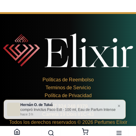
Políticas de Reembolso
Terminos de Servicio
Política de Privacidad
Hernán O. de Tuluá
×
+
57 324 248 8379
compró Invictus Paco Edt - 100 ml, Eau de Parfum Intense
Carrera 19 Dbis #1C-43
hace 3 h
Todos los derechos reservados © 2026 Perfumes Elixir