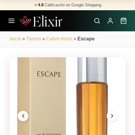
Skip
★
4.8
·
Calificación en Google Shopping
Buscar
to
Perfumes
content
×
Inicio
»
Tienda
»
Calvin Klein
»
Escape