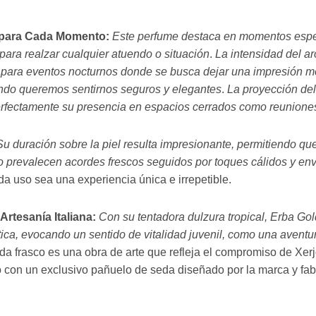
 para Cada Momento:
Este perfume destaca en momentos espe
 para realzar cualquier atuendo o situación
.
La intensidad del ar
l para eventos nocturnos donde se busca dejar una impresión
uando queremos sentirnos seguros y elegantes
.
La proyección del
rfectamente su presencia en espacios cerrados como reunione
Su duración sobre la piel resulta impresionante, permitiendo qu
io prevalecen acordes frescos seguidos por toques cálidos y e
da uso sea una experiencia única e irrepetible.
Artesanía Italiana:
Con su tentadora dulzura tropical, Erba G
ica, evocando un sentido de vitalidad juvenil, como una aventu
da frasco es una obra de arte que refleja el compromiso de Xerjo
 con un exclusivo pañuelo de seda diseñado por la marca y fa