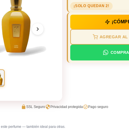
¡SOLO QUEDAN 2!
¡CÓMP
AGREGAR AL
COMPRA
SSL Seguro
Privacidad protegida
Pago seguro
este perfume — también ideal para otras.
Fragancia de firma
Primera 