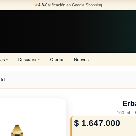
★
4.8
·
Calificación en Google Shopping
cas
Descubrir
Ofertas
Nuevos
ld
Erb
100 ml
–
$
1.647.000