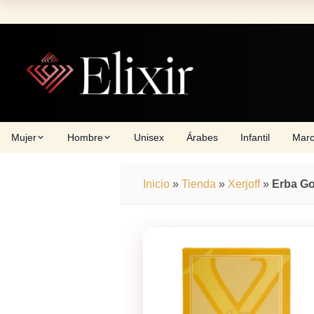
Skip
to
content
Mujer
Hombre
Unisex
Árabes
Infantil
Mar
Inicio
»
Tienda
»
Xerjoff
»
Erba Go