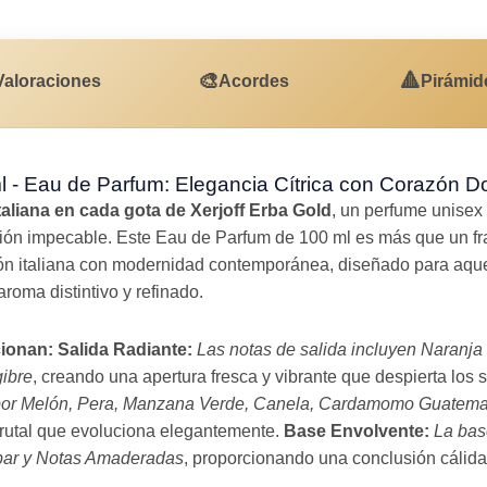
🎨
🔺
Valoraciones
Acordes
Pirámid
ml - Eau de Parfum: Elegancia Cítrica con Corazón D
taliana en cada gota de Xerjoff Erba Gold
, un perfume unisex 
ón impecable. Este Eau de Parfum de 100 ml es más que un fr
ción italiana con modernidad contemporánea, diseñado para aqu
roma distintivo y refinado.
cionan:
Salida Radiante:
Las notas de salida incluyen Naranja 
ibre
, creando una apertura fresca y vibrante que despierta los 
por Melón, Pera, Manzana Verde, Canela, Cardamomo Guatema
rutal que evoluciona elegantemente.
Base Envolvente:
La bas
bar y Notas Amaderadas
, proporcionando una conclusión cálida