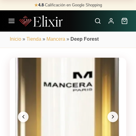
Skip
★
4.8
·
Calificación en Google Shopping
Buscar
to
Perfumes
content
×
Inicio
»
Tienda
»
Mancera
»
Deep Forest