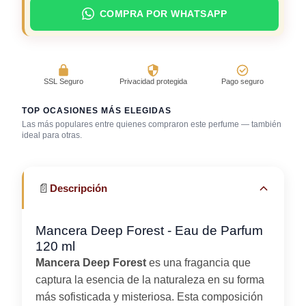
COMPRA POR WHATSAPP
SSL Seguro
Privacidad protegida
Pago seguro
TOP OCASIONES MÁS ELEGIDAS
Las más populares entre quienes compraron este perfume — también
ideal para otras.
Bar / cocteles
Gala / cena de gala
Outdoor / aire libre
📄
Descripción
Mancera Deep Forest - Eau de Parfum
120 ml
Mancera Deep Forest
es una fragancia que
captura la esencia de la naturaleza en su forma
más sofisticada y misteriosa. Esta composición