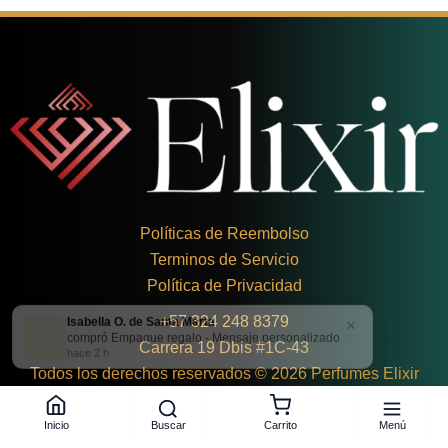
Políticas de Reembolso
Terminos de Servicio
Política de Privacidad
Isabella O. de Santa Marta
×
+
57 324 248 8379
compró Empaque regalo - Mensaje personalizado
Carrera 19 Dbis #1C-43
hace 2 h
Todos los derechos reservados © 2026 Perfumes Elixir
Buscar
Menú
Inicio
Carrito