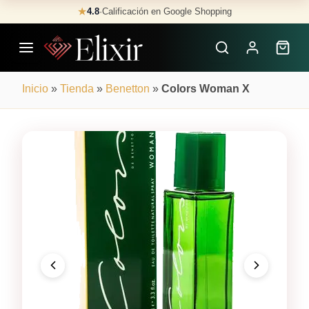
Skip
★
4.8
·
Calificación en Google Shopping
Buscar
to
Perfumes
content
×
Inicio
»
Tienda
»
Benetton
»
Colors Woman X