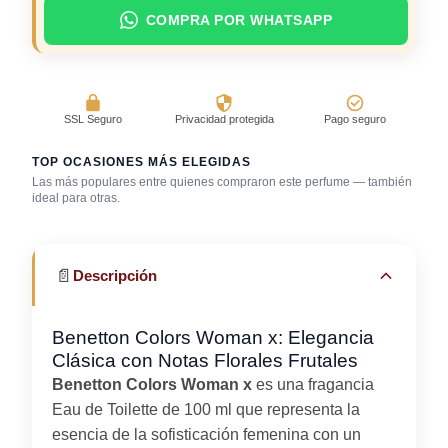
COMPRA POR WHATSAPP
SSL Seguro
Privacidad protegida
Pago seguro
TOP OCASIONES MÁS ELEGIDAS
Las más populares entre quienes compraron este perfume — también
Después de la
ideal para otras.
ducha
Trabajo en oficina
Uso diario
📄
Descripción
Benetton Colors Woman x: Elegancia
Clásica con Notas Florales Frutales
Benetton Colors Woman x
es una fragancia
Eau de Toilette de 100 ml que representa la
esencia de la sofisticación femenina con un