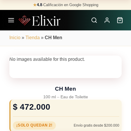
Skip
★
4.8
·
Calificación en Google Shopping
Buscar
to
Perfumes
content
×
Inicio
»
Tienda
»
CH Men
No images available for this product.
CH Men
100 ml
–
Eau de Toilette
$
472.000
¡SOLO QUEDAN 2!
Envío gratis desde $200.000