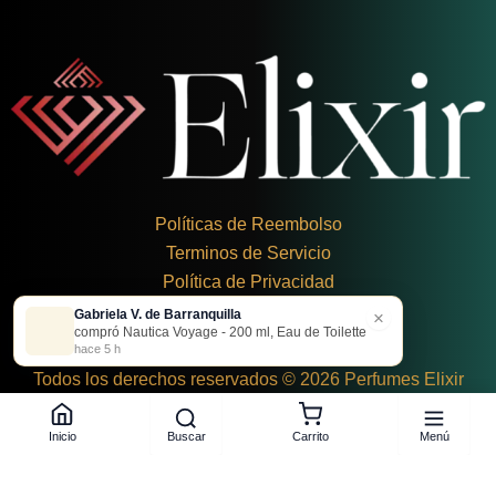
Políticas de Reembolso
Terminos de Servicio
Política de Privacidad
Gabriela V. de Barranquilla
×
+
57 324 248 8379
compró Nautica Voyage - 200 ml, Eau de Toilette
Carrera 19 Dbis #1C-43
hace 5 h
Todos los derechos reservados © 2026 Perfumes Elixir
Buscar
Menú
Inicio
Carrito