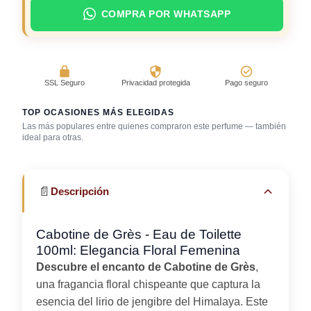
COMPRA POR WHATSAPP
SSL Seguro
Privacidad protegida
Pago seguro
TOP OCASIONES MÁS ELEGIDAS
Las más populares entre quienes compraron este perfume — también
Salida casual de
ideal para otras.
Fragancia de firma
día
Trabajo en oficina
📄
Descripción
Cabotine de Grès - Eau de Toilette
100ml: Elegancia Floral Femenina
Descubre el encanto de Cabotine de Grès
,
una fragancia floral chispeante que captura la
esencia del lirio de jengibre del Himalaya. Este