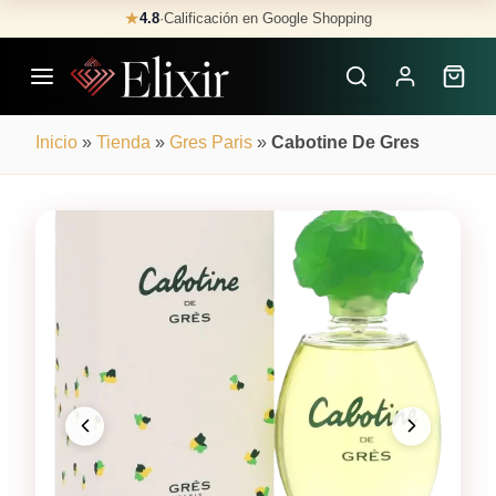
Skip
★
4.8
·
Calificación en Google Shopping
Buscar
to
Perfumes
content
×
Inicio
»
Tienda
»
Gres Paris
»
Cabotine De Gres