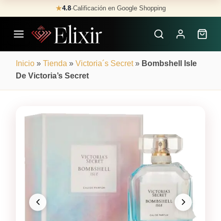
Skip
★
4.8
·
Calificación en Google Shopping
Buscar
to
Perfumes
content
×
Inicio
»
Tienda
»
Victoria´s Secret
»
Bombshell Isle
De Victoria’s Secret