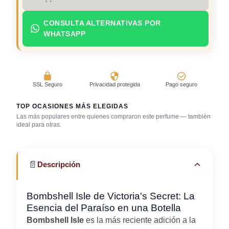
CONSULTA ALTERNATIVAS POR
WHATSAPP
SSL Seguro
Privacidad protegida
Pago seguro
TOP OCASIONES MÁS ELEGIDAS
Las más populares entre quienes compraron este perfume — también
Después de la
Día caluroso /
Salida casual de
ideal para otras.
ducha
clima cálido
día
📄
Descripción
Bombshell Isle de Victoria's Secret: La
Esencia del Paraíso en una Botella
Bombshell Isle
es la más reciente adición a la