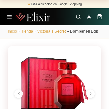
Skip
★
4.8
·
Calificación en Google Shopping
Buscar
to
Perfumes
content
×
Inicio
»
Tienda
»
Victoria´s Secret
»
Bombshell Edp