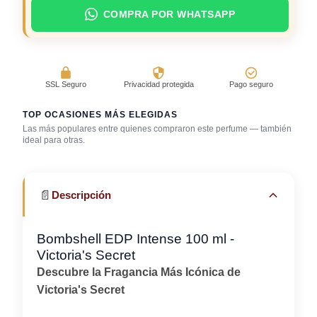
COMPRA POR WHATSAPP
SSL Seguro
Privacidad protegida
Pago seguro
TOP OCASIONES MÁS ELEGIDAS
Las más populares entre quienes compraron este perfume — también
Salida casual de
ideal para otras.
Bar / cocteles
Primera cita
día
📄
Descripción
Bombshell EDP Intense 100 ml -
Victoria's Secret
Descubre la Fragancia Más Icónica de
Victoria's Secret