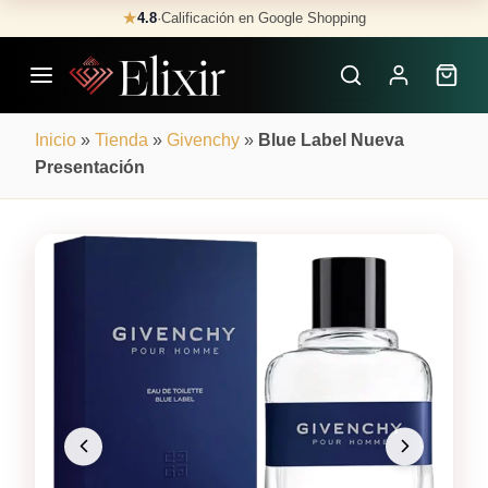
Skip
★
4.8
·
Calificación en Google Shopping
Buscar
to
Perfumes
content
×
Inicio
»
Tienda
»
Givenchy
»
Blue Label Nueva
Presentación