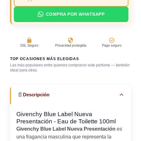
COMPRA POR WHATSAPP
SSL Seguro
Privacidad protegida
Pago seguro
TOP OCASIONES MÁS ELEGIDAS
Las más populares entre quienes compraron este perfume — también
Día caluroso /
ideal para otras.
clima cálido
Trabajo en oficina
Uso diario
📄
Descripción
Givenchy Blue Label Nueva
Presentación - Eau de Toilette 100ml
Givenchy Blue Label Nueva Presentación
es
una fragancia masculina que representa la