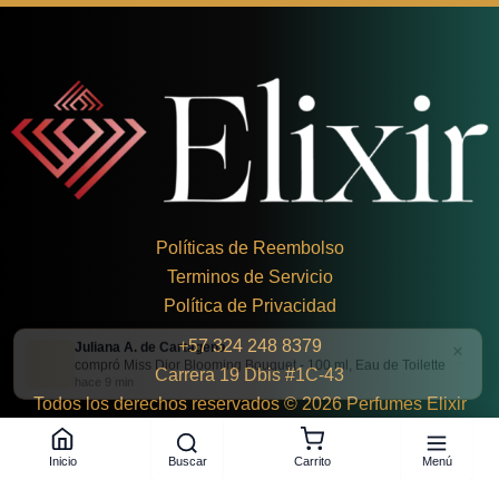
Políticas de Reembolso
Terminos de Servicio
Política de Privacidad
Juliana A. de Cartagena
×
+
57 324 248 8379
compró Miss Dior Blooming Bouquet - 100 ml, Eau de Toilette
Carrera 19 Dbis #1C-43
hace 9 min
Todos los derechos reservados © 2026 Perfumes Elixir
Buscar
Menú
Inicio
Carrito