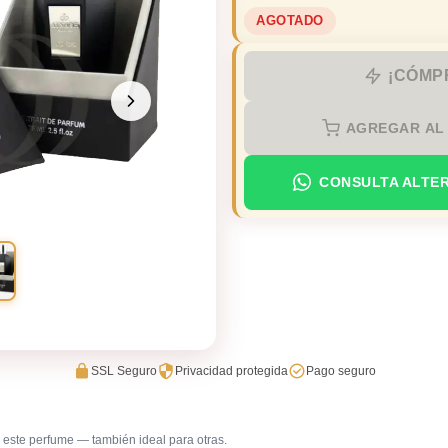
AGOTADO
¡CÓMP
AGREGAR AL
CONSULTA ALTE
SSL Seguro
Privacidad protegida
Pago seguro
este perfume — también ideal para otras.
Primera cita
Trabajo e