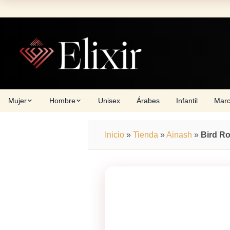
Skip
to
content
Mujer
Hombre
Unisex
Árabes
Infantil
Mar
Inicio
»
Tienda
»
Ainash
»
Bird R