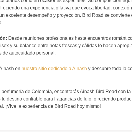
 cotidianos como en ocasiones especiales. Su composición equil
freciendo una experiencia olfativa que evoca libertad, conexión
un excelente desempeño y proyección, Bird Road se convierte e
a.
ión:
Desde reuniones profesionales hasta encuentros romántico
nisex y su balance entre notas frescas y cálidas lo hacen apropi
s de autocuidado personal.
 Ainash en
nuestro sitio dedicado a Ainash
y descubre toda la co
or perfumería de Colombia, encontrarás Ainash Bird Road con la 
u destino confiable para fragancias de lujo, ofreciendo produc
al. ¡Vive la experiencia de Bird Road hoy mismo!