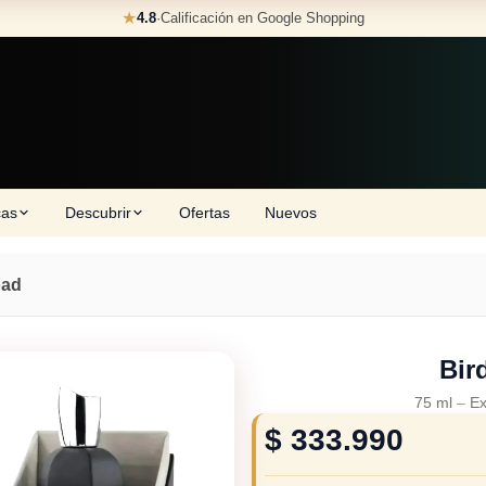
★
4.8
·
Calificación en Google Shopping
cas
Descubrir
Ofertas
Nuevos
oad
Bir
75 ml
–
Ex
$
333.990