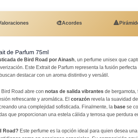
🎨
🔺
Valoraciones
Acordes
Pirámid
ait de Parfum 75ml
sticada de Bird Road por Ainash
, un perfume unisex que captu
lverización. Este Extrait de Parfum representa la fusión perfecta 
uscan destacar con un aroma distintivo y versátil.
Bird Road abre con
notas de salida vibrantes
de bergamota, f
sión refrescante y aromática. El
corazón
revela la suavidad 
, creando una complejidad sofisticada. Finalmente, la
base
se co
as que proporcionan una estela cálida y terrosa que perdura en 
rd Road?
Este perfume es la opción ideal para quien desea una 