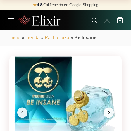
Skip
★
4.8
·
Calificación en Google Shopping
Buscar
to
Perfumes
content
×
Inicio
»
Tienda
»
Pacha Ibiza
»
Be Insane