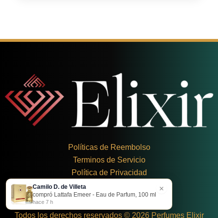
Políticas de Reembolso
Terminos de Servicio
Política de Privacidad
Camilo D. de Villeta
×
+
57 324 248 8379
compró Lattafa Emeer - Eau de Parfum, 100 ml
Carrera 19 Dbis #1C-43
hace 7 h
Todos los derechos reservados © 2026 Perfumes Elixir