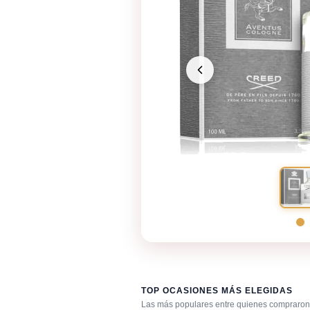
TOP OCASIONES MÁS ELEGIDAS
Las más populares entre quienes compraron 
Día caluroso / clima cálido