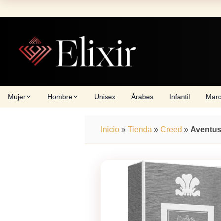
Skip
to
content
Mujer
Hombre
Unisex
Árabes
Infantil
Mar
Inicio
»
Tienda
»
Creed
»
Aventus