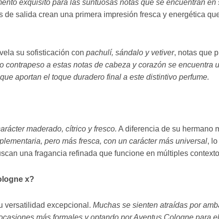
ento exquisito para las suntuosas notas que se encuentran en 
 de salida crean una primera impresión fresca y energética qu
evela su sofisticación con
pachulí, sándalo y vetiver
, notas que 
 contrapeso a estas notas de cabeza y corazón se encuentra 
 que aportan el toque duradero final a este distintivo perfume.
ácter maderado, cítrico y fresco.
A diferencia de su hermano m
plementaria, pero más fresca, con un carácter más universal
, l
scan una fragancia refinada que funcione en múltiples contexto
ologne x?
u versatilidad excepcional.
Muchas se sienten atraídas por amba
 ocasiones más formales y optando por Aventus Cologne para el 