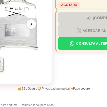
AGOTADO
¡CÓMP
AGREGAR AL
CONSULTA ALTE
SSL Seguro
Privacidad protegida
Pago seguro
este perfume — también ideal para otras.
Trabajo en oficina
Uso diar