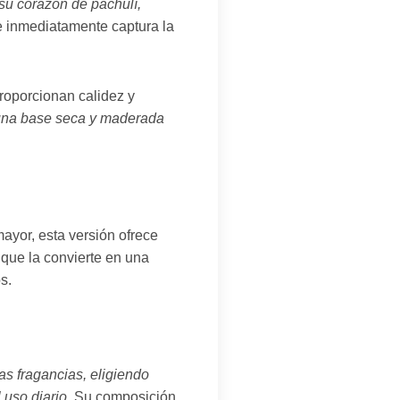
su corazón de pachulí,
e inmediatamente captura la
proporcionan calidez y
una base seca y maderada
ayor, esta versión ofrece
o que la convierte en una
s.
s fragancias, eligiendo
uso diario.
Su composición