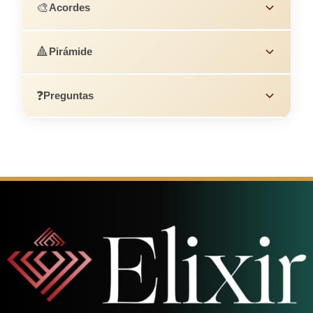
🎨
Acordes
🔺
Pirámide
❓
Preguntas