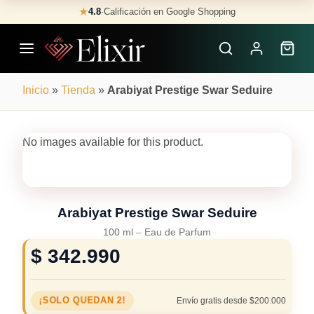
Skip
★
4.8
·
Calificación en Google Shopping
Buscar
to
Perfumes
content
×
Inicio
»
Tienda
»
Arabiyat Prestige Swar Seduire
No images available for this product.
Arabiyat Prestige Swar Seduire
100 ml
–
Eau de Parfum
$
342.990
¡SOLO QUEDAN 2!
Envío gratis desde $200.000