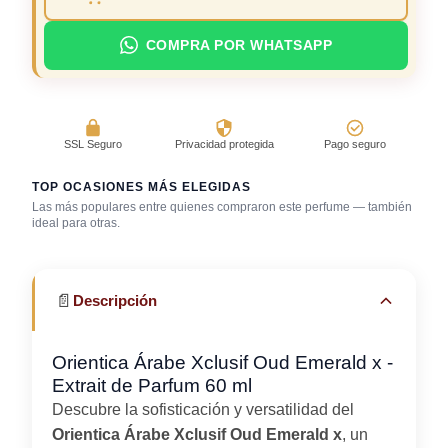
COMPRA POR WHATSAPP
SSL Seguro
Privacidad protegida
Pago seguro
TOP OCASIONES MÁS ELEGIDAS
Las más populares entre quienes compraron este perfume — también
Día caluroso /
ideal para otras.
clima cálido
Trabajo en oficina
Uso diario
📄
Descripción
Orientica Árabe Xclusif Oud Emerald x -
Extrait de Parfum 60 ml
Descubre la sofisticación y versatilidad del
Orientica Árabe Xclusif Oud Emerald x
, un