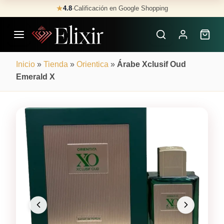
Skip
★
4.8
·
Calificación en Google Shopping
Buscar
to
Perfumes
content
×
Inicio
»
Tienda
»
Orientica
»
Árabe Xclusif Oud
Emerald X