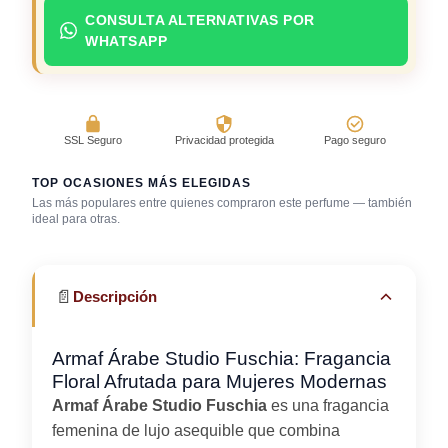
CONSULTA ALTERNATIVAS POR
WHATSAPP
SSL Seguro
Privacidad protegida
Pago seguro
TOP OCASIONES MÁS ELEGIDAS
Las más populares entre quienes compraron este perfume — también
Después de la
ideal para otras.
ducha
Errands / vueltas
Gimnasio
📄
Descripción
Armaf Árabe Studio Fuschia: Fragancia
Floral Afrutada para Mujeres Modernas
Armaf Árabe Studio Fuschia
es una fragancia
femenina de lujo asequible que combina