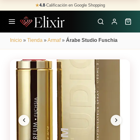
Skip
★
4.8
·
Calificación en Google Shopping
Buscar
to
Perfumes
content
×
Inicio
»
Tienda
»
Armaf
»
Árabe Studio Fuschia