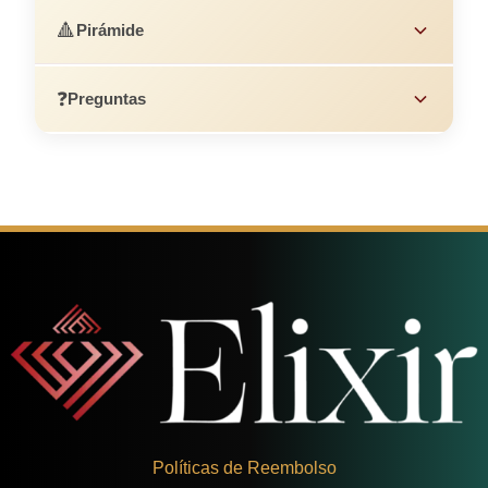
🔺
Pirámide
❓
Preguntas
Políticas de Reembolso