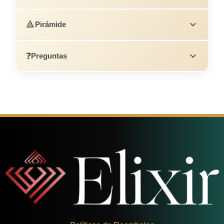
🔺
Pirámide
❓
Preguntas