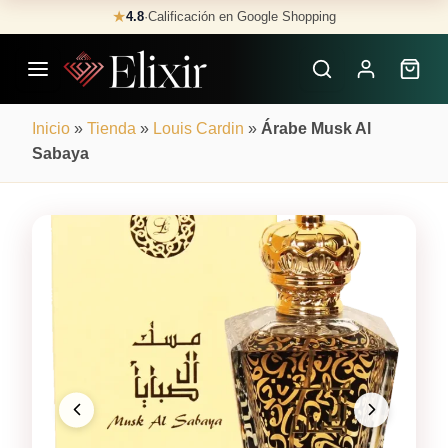
Skip
★
4.8
·
Calificación en Google Shopping
Buscar
to
Perfumes
content
×
Inicio
»
Tienda
»
Louis Cardin
»
Árabe Musk Al
Sabaya