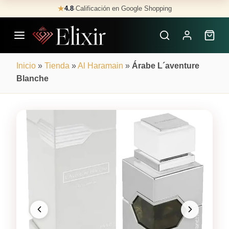
Skip
★
4.8
·
Calificación en Google Shopping
Buscar
to
Perfumes
content
×
Inicio
»
Tienda
»
Al Haramain
»
Árabe L´aventure
Blanche