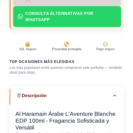
CONSULTA ALTERNATIVAS POR
WHATSAPP
SSL Seguro
Privacidad protegida
Pago seguro
TOP OCASIONES MÁS ELEGIDAS
Las más populares entre quienes compraron este perfume — también
Día caluroso /
ideal para otras.
clima cálido
Trabajo en oficina
Uso diario
📄
Descripción
Al Haramain Árabe L'Aventure Blanche
EDP 100ml - Fragancia Sofisticada y
Versátil