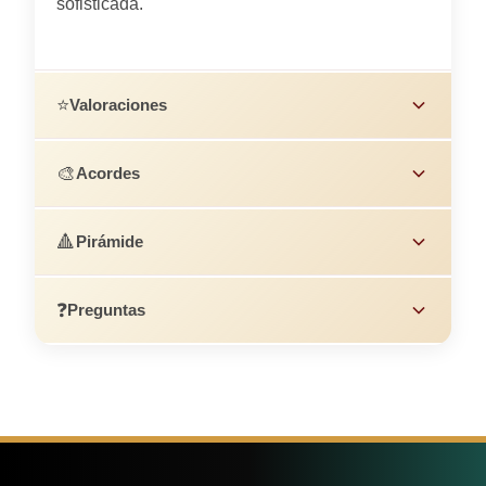
sofisticada.
⭐
Valoraciones
🎨
Acordes
🔺
Pirámide
❓
Preguntas