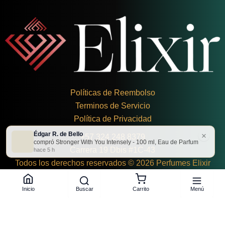
Políticas de Reembolso
Terminos de Servicio
Política de Privacidad
Édgar R. de Bello
×
+
57 324 248 8379
compró Stronger With You Intensely - 100 ml, Eau de Parfum
Carrera 19 Dbis #1C-43
hace 5 h
Todos los derechos reservados © 2026 Perfumes Elixir
Buscar
Menú
Inicio
Carrito