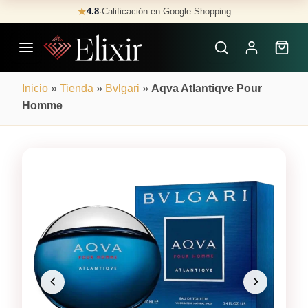
Skip
★
4.8
·
Calificación en Google Shopping
Buscar
to
Perfumes
content
×
Inicio
»
Tienda
»
Bvlgari
»
Aqva Atlantiqve Pour
Homme