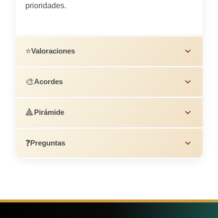
prioridades.
⭐
Valoraciones
🎨
Acordes
🔺
Pirámide
❓
Preguntas