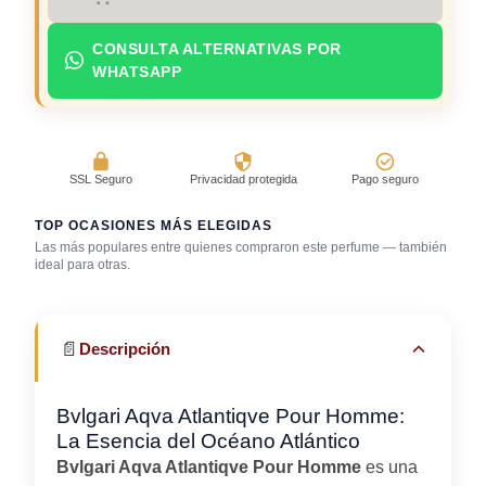
CONSULTA ALTERNATIVAS POR
WHATSAPP
SSL Seguro
Privacidad protegida
Pago seguro
TOP OCASIONES MÁS ELEGIDAS
Las más populares entre quienes compraron este perfume — también
Día caluroso /
Universidad /
ideal para otras.
Bar / cocteles
clima cálido
estudio
📄
Descripción
Bvlgari Aqva Atlantiqve Pour Homme:
La Esencia del Océano Atlántico
Bvlgari Aqva Atlantiqve Pour Homme
es una