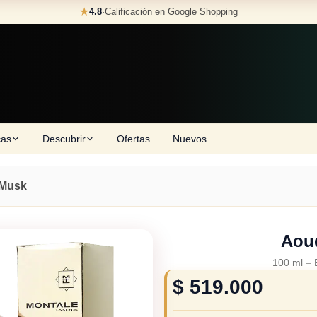
★
4.8
·
Calificación en Google Shopping
cas
Descubrir
Ofertas
Nuevos
Musk
Aou
100 ml
–
$
519.000