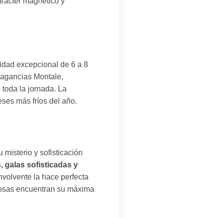
arácter magnético y
dad excepcional de 6 a 8
fragancias Montale,
 toda la jornada. La
eses más fríos del año.
 misterio y sofisticación
 galas sofisticadas y
volvente la hace perfecta
ñosas encuentran su máxima