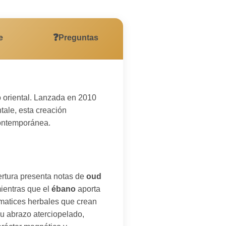
❓
e
Preguntas
o oriental. Lanzada en 2010
tale, esta creación
 contemporánea.
ertura presenta notas de
oud
ientras que el
ébano
aporta
y matices herbales que crean
u abrazo aterciopelado,