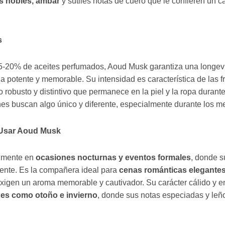
s nobles, ámbar
y sutiles notas de cuero que le confieren un c
s
5-20% de aceites perfumados, Aoud Musk garantiza una longevi
a potente y memorable. Su intensidad es característica de las 
o robusto y distintivo que permanece en la piel y la ropa durante
nes buscan algo único y diferente, especialmente durante los m
 Usar Aoud Musk
almente en
ocasiones nocturnas y eventos formales
, donde su
nte. Es la compañera ideal para
cenas románticas elegantes,
igen un aroma memorable y cautivador. Su carácter cálido y en
ones como otoño e invierno
, donde sus notas especiadas y le