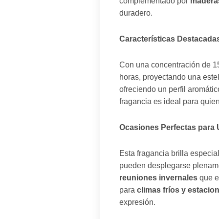
complementado por
madera
duradero.
Características Destacada
Con una concentración de 1
horas, proyectando una estel
ofreciendo un perfil aromátic
fragancia es ideal para quie
Ocasiones Perfectas para
Esta fragancia brilla especi
pueden desplegarse plename
reuniones invernales
que ex
para
climas fríos y estaci
expresión.