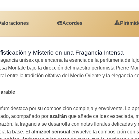
🎨
🔺
Valoraciones
Acordes
Pirámid
sticación y Misterio en una Fragancia Intensa
agancia unisex que encarna la esencia de la perfumería de luj
esa Montale bajo la dirección del maestro perfumista Pierre Mon
al entre la tradición olfativa del Medio Oriente y la elegancia
parable
rfum destaca por su composición compleja y envolvente. La ap
ciado, acompañado por
azafrán
que añade calidez especiada, m
razón, la fragancia se desarrolla con notas florales delicadas 
ia la base. El
almizcel sensual
envuelve la composición con s