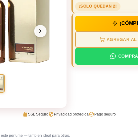
¡SOLO QUEDAN 2!
¡CÓMP
AGREGAR AL
COMPRA
SSL Seguro
Privacidad protegida
Pago seguro
este perfume — también ideal para otras.
Gala / cena de gala
Reunione