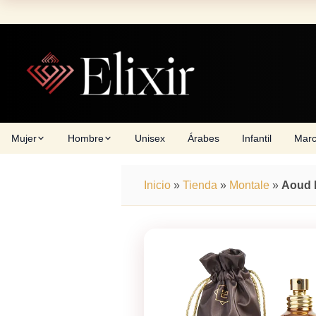
Skip
to
content
Mujer
Hombre
Unisex
Árabes
Infantil
Mar
Inicio
»
Tienda
»
Montale
»
Aoud 