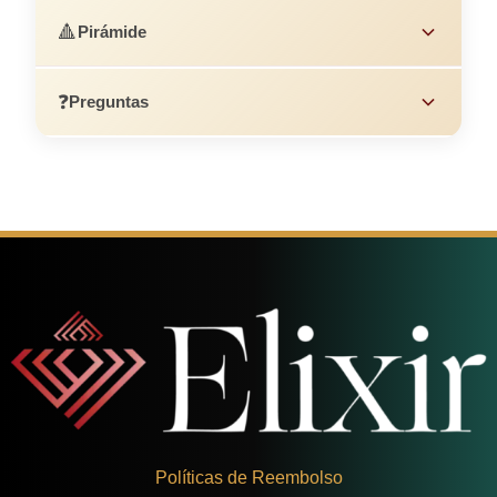
🔺
Pirámide
❓
Preguntas
Políticas de Reembolso