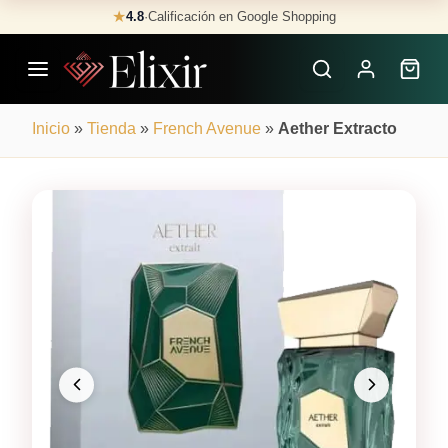
Skip
★
4.8
·
Calificación en Google Shopping
Buscar
to
Perfumes
content
×
Inicio
»
Tienda
»
French Avenue
»
Aether Extracto