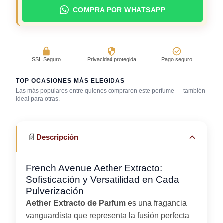
COMPRA POR WHATSAPP
SSL Seguro
Privacidad protegida
Pago seguro
TOP OCASIONES MÁS ELEGIDAS
Las más populares entre quienes compraron este perfume — también
Día caluroso /
ideal para otras.
clima cálido
Trabajo en oficina
Uso diario
📄
Descripción
French Avenue Aether Extracto:
Sofisticación y Versatilidad en Cada
Pulverización
Aether Extracto de Parfum
es una fragancia
vanguardista que representa la fusión perfecta