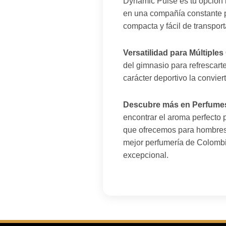
Dynamic Pulse es tu opción id
en una compañía constante p
compacta y fácil de transporta
Versatilidad para Múltiple
del gimnasio para refrescart
carácter deportivo la convie
Descubre más en Perfumes 
encontrar el aroma perfecto
que ofrecemos para hombres q
mejor perfumería de Colombia
excepcional.