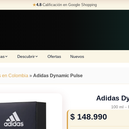
★
4.8
·
Calificación en Google Shopping
cas
Descubrir
Ofertas
Nuevos
s en Colombia
»
Adidas Dynamic Pulse
Adidas D
100 ml
–
$
148.990