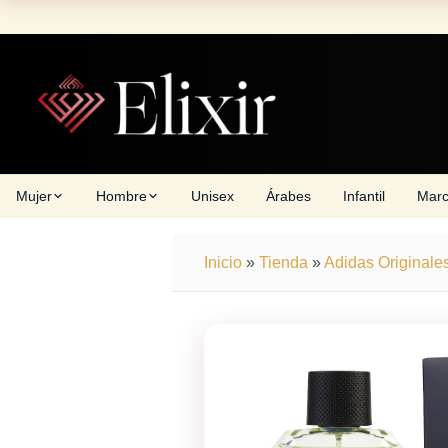
Skip
to
content
Mujer
Hombre
Unisex
Árabes
Infantil
Mar
Inicio
»
Tienda
»
Adidas Originale