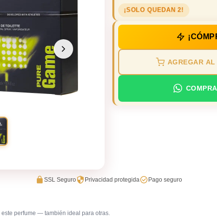
¡SOLO QUEDAN 2!
¡CÓMP
AGREGAR AL
COMPRA
SSL Seguro
Privacidad protegida
Pago seguro
este perfume — también ideal para otras.
Errands / vueltas
Gimnasi