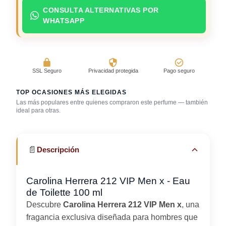
CONSULTA ALTERNATIVAS POR
WHATSAPP
SSL Seguro
Privacidad protegida
Pago seguro
TOP OCASIONES MÁS ELEGIDAS
Las más populares entre quienes compraron este perfume — también
Salida casual de
ideal para otras.
Discoteca / rumba
Primera cita
día
📄
Descripción
Carolina Herrera 212 VIP Men x - Eau
de Toilette 100 ml
Descubre
Carolina Herrera 212 VIP Men x
, una
fragancia exclusiva diseñada para hombres que