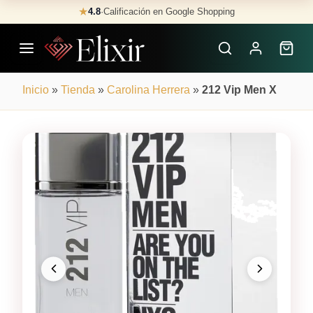
Skip
★
4.8
·
Calificación en Google Shopping
Buscar
to
Perfumes
content
×
Inicio
»
Tienda
»
Carolina Herrera
»
212 Vip Men X