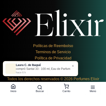
Políticas de Reembolso
Terminos de Servicio
Política de Privacidad
Laura C. de Ibagué
×
+
57 324 248 8379
compró Santal 33 - 100 ml, Eau de Parfum
Carrera 19 Dbis #1C-43
hace 6 h
Todos los derechos reservados © 2026 Perfumes Elixir
Buscar
Menú
Inicio
Carrito