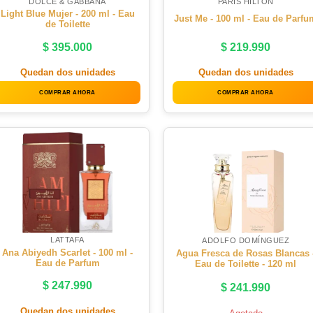
DOLCE & GABBANA
PARIS HILTON
Light Blue Mujer - 200 ml - Eau
Just Me - 100 ml - Eau de Parfu
de Toilette
$
395.000
$
219.990
Quedan dos unidades
Quedan dos unidades
COMPRAR AHORA
COMPRAR AHORA
LATTAFA
ADOLFO DOMÍNGUEZ
Ana Abiyedh Scarlet - 100 ml -
Agua Fresca de Rosas Blancas 
Eau de Parfum
Eau de Toilette - 120 ml
$
247.990
$
241.990
Quedan dos unidades