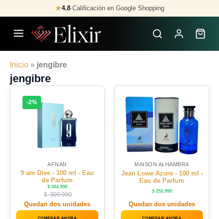
Skip
★
4.8
·
Calificación en Google Shopping
to
content
Inicio
»
jengibre
jengibre
-2%
AFNAN
MAISON ALHAMBRA
9 am Dive - 100 ml - Eau
Jean Lowe Azure - 100 ml -
de Parfum
Eau de Parfum
$
304.990
$
252.990
$
309.990
Quedan dos unidades
Quedan dos unidades
COMPRAR AHORA
COMPRAR AHORA