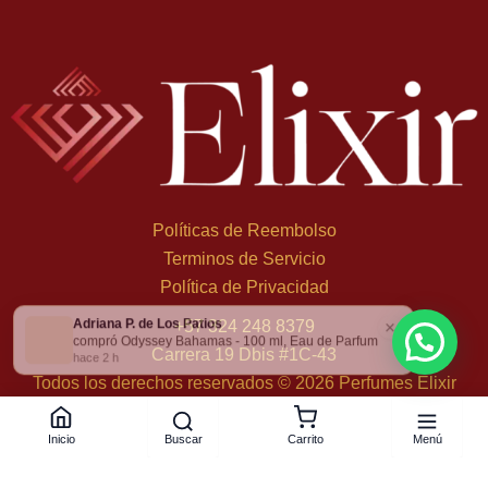
Políticas de Reembolso
Terminos de Servicio
Política de Privacidad
Adriana P. de Los Patios
×
+
57 324 248 8379
compró Odyssey Bahamas - 100 ml, Eau de Parfum
Carrera 19 Dbis #1C-43
hace 2 h
Todos los derechos reservados © 2026 Perfumes Elixir
Buscar
Menú
Inicio
Carrito