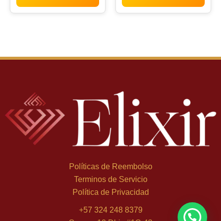
Políticas de Reembolso
Terminos de Servicio
Política de Privacidad
Luisa H. de Bogotá
×
+
57 324 248 8379
compró Royal Amber Luxury Collection - 100 ml, Eau de
Parfum