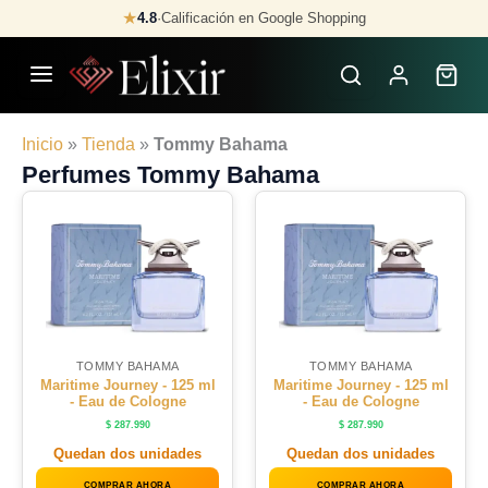
Skip
★
4.8
·
Calificación en Google Shopping
to
content
Inicio
»
Tienda
»
Tommy Bahama
Perfumes Tommy Bahama
TOMMY BAHAMA
TOMMY BAHAMA
Maritime Journey - 125 ml
Maritime Journey - 125 ml
- Eau de Cologne
- Eau de Cologne
$
287.990
$
287.990
Quedan dos unidades
Quedan dos unidades
COMPRAR AHORA
COMPRAR AHORA