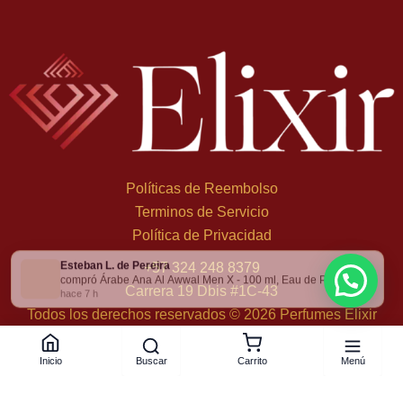
Políticas de Reembolso
Terminos de Servicio
Política de Privacidad
Esteban L. de Pereira
×
+
57 324 248 8379
compró Árabe Ana Al Awwal Men X - 100 ml, Eau de Parfum
Carrera 19 Dbis #1C-43
hace 7 h
Todos los derechos reservados © 2026 Perfumes Elixir
Buscar
Menú
Inicio
Carrito