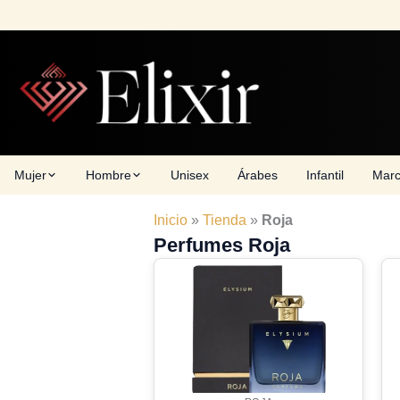
Skip
to
content
Mujer
Hombre
Unisex
Árabes
Infantil
Mar
Inicio
»
Tienda
»
Roja
Perfumes Roja