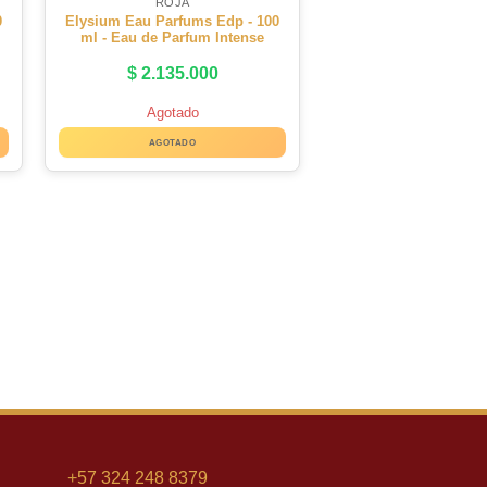
ROJA
0
Elysium Eau Parfums Edp - 100
ml - Eau de Parfum Intense
$
2.135.000
Agotado
AGOTADO
+
57 324 248 8379