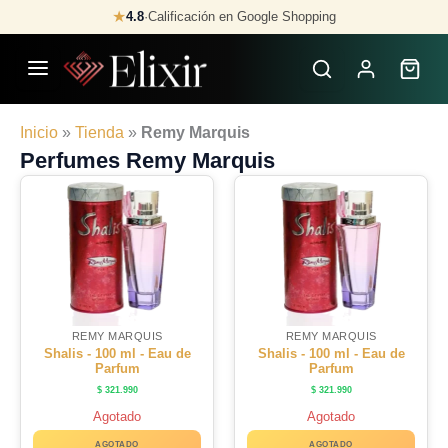
Skip
★
4.8
·
Calificación en Google Shopping
to
content
Inicio
»
Tienda
»
Remy Marquis
Perfumes Remy Marquis
REMY MARQUIS
REMY MARQUIS
Shalis - 100 ml - Eau de
Shalis - 100 ml - Eau de
Parfum
Parfum
$
321.990
$
321.990
Agotado
Agotado
AGOTADO
AGOTADO