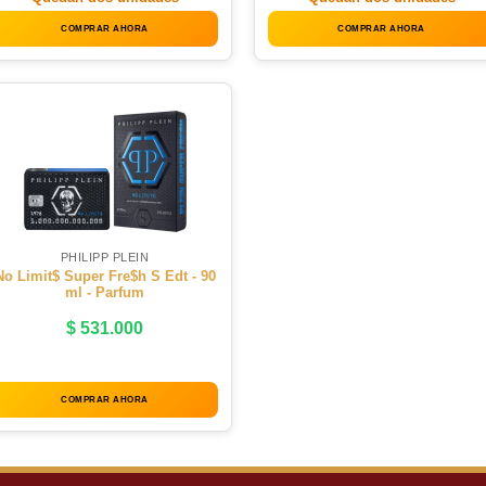
COMPRAR AHORA
COMPRAR AHORA
PHILIPP PLEIN
No Limit$ Super Fre$h S Edt - 90
ml - Parfum
$
531.000
COMPRAR AHORA