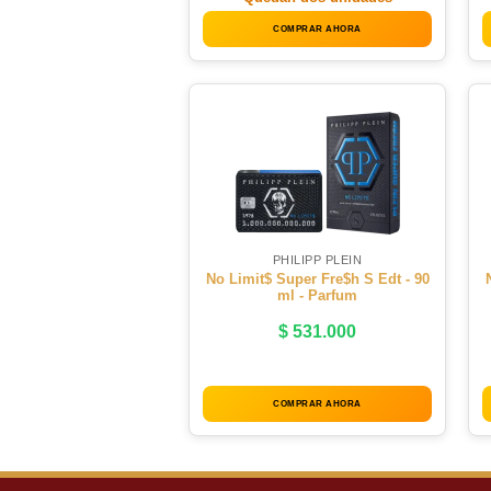
COMPRAR AHORA
PHILIPP PLEIN
No Limit$ Super Fre$h S Edt - 90
ml - Parfum
$
531.000
COMPRAR AHORA