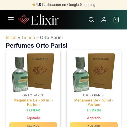
Skip
★
4.8
·
Calificación en Google Shopping
to
content
Inicio
»
Tienda
»
Orto Parisi
Perfumes Orto Parisi
ORTO PARISI
ORTO PARISI
Megamare De - 50 ml -
Megamare De - 50 ml -
Parfum
Parfum
$
1.159.000
$
1.159.000
Agotado
Agotado
AGOTADO
AGOTADO