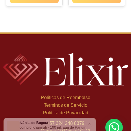
Políticas de Reembolso
Terminos de Servicio
Política de Privacidad
Iván L. de Bogotá
×
+
57 324 248 8379
compró Khamrah - 100 ml, Eau de Parfum
Carrera 19 Dbis #1C-43
hace 6 h