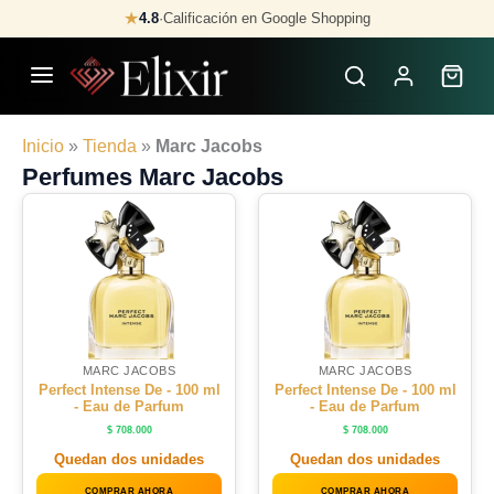
Skip
★
4.8
·
Calificación en Google Shopping
to
content
Inicio
»
Tienda
»
Marc Jacobs
Perfumes Marc Jacobs
MARC JACOBS
MARC JACOBS
Perfect Intense De - 100 ml
Perfect Intense De - 100 ml
- Eau de Parfum
- Eau de Parfum
$
708.000
$
708.000
Quedan dos unidades
Quedan dos unidades
COMPRAR AHORA
COMPRAR AHORA