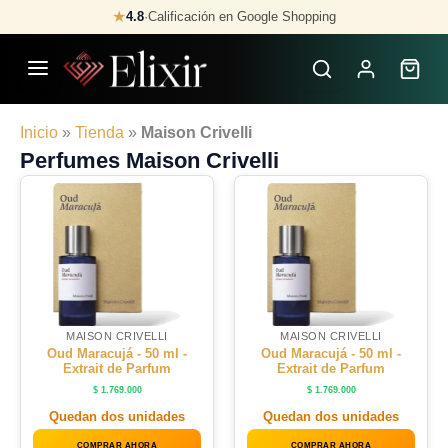
Skip
★
4.8
·
Calificación en Google Shopping
to
content
Inicio
»
Tienda
»
Maison Crivelli
Perfumes Maison Crivelli
MAISON CRIVELLI
MAISON CRIVELLI
Oud Maracujá - 50 ml -
Oud Maracujá - 50 ml -
Extrait de Parfum
Extrait de Parfum
$
1.769.000
$
1.769.000
Quedan dos unidades
Quedan dos unidades
COMPRAR AHORA
COMPRAR AHORA