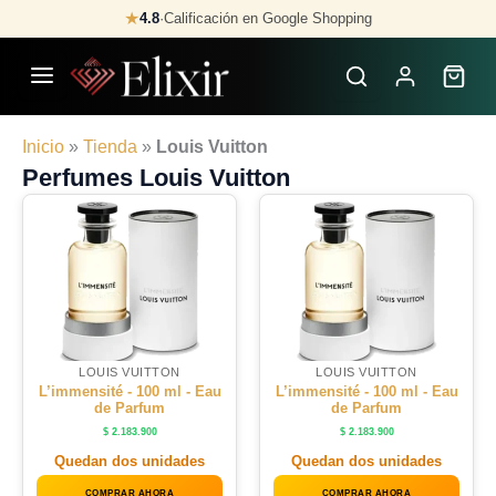
Skip
★
4.8
·
Calificación en Google Shopping
to
content
Inicio
»
Tienda
»
Louis Vuitton
Perfumes Louis Vuitton
LOUIS VUITTON
LOUIS VUITTON
L’immensité - 100 ml - Eau
L’immensité - 100 ml - Eau
de Parfum
de Parfum
$
2.183.900
$
2.183.900
Quedan dos unidades
Quedan dos unidades
COMPRAR AHORA
COMPRAR AHORA