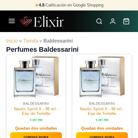
Skip
★
4.8
·
Calificación en Google Shopping
to
content
Inicio
»
Tienda
»
Baldessarini
Perfumes Baldessarini
BALDESSARINI
BALDESSARINI
Nautic Spirit X - 90 ml -
Nautic Spirit X - 90 ml -
Eau de Toilette
Eau de Toilette
$
287.990
$
287.990
Quedan dos unidades
Quedan dos unidades
COMPRAR AHORA
COMPRAR AHORA