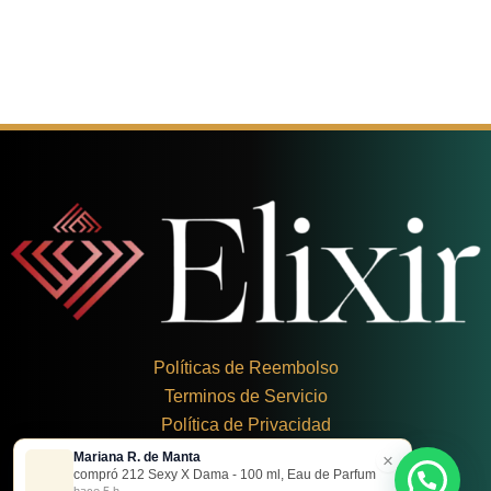
Políticas de Reembolso
Terminos de Servicio
Política de Privacidad
Mariana R. de Manta
×
+
57 324 248 8379
compró 212 Sexy X Dama - 100 ml, Eau de Parfum