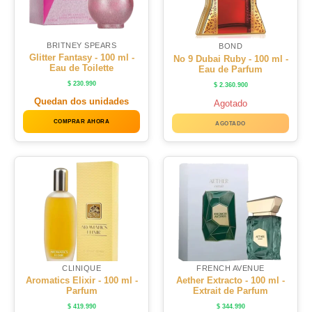
BRITNEY SPEARS
BOND
Glitter Fantasy - 100 ml -
No 9 Dubai Ruby - 100 ml -
Eau de Toilette
Eau de Parfum
$
230.990
$
2.360.900
Quedan dos unidades
Agotado
COMPRAR AHORA
AGOTADO
CLINIQUE
FRENCH AVENUE
Aromatics Elixir - 100 ml -
Aether Extracto - 100 ml -
Parfum
Extrait de Parfum
$
419.990
$
344.990