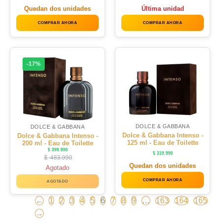
Quedan dos unidades
Última unidad
COMPRAR AHORA
COMPRAR AHORA
-17%
DOLCE & GABBANA
DOLCE & GABBANA
Dolce & Gabbana Intenso -
Dolce & Gabbana Intenso -
125 ml - Eau de Toilette
200 ml - Eau de Toilette
$
399.990
$
319.990
$
483.990
Quedan dos unidades
Agotado
COMPRAR AHORA
AGOTADO
←
1
2
3
4
5
6
7
8
9
…
163
164
165
→