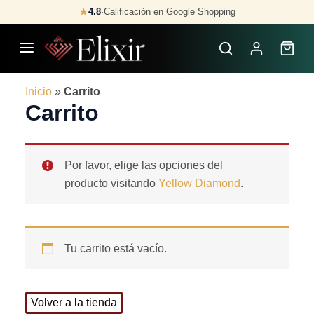
Skip
★
4.8
·
Calificación en Google Shopping
to
content
Inicio
»
Carrito
Carrito
Por favor, elige las opciones del
producto visitando
Yellow Diamond
.
Tu carrito está vacío.
Volver a la tienda