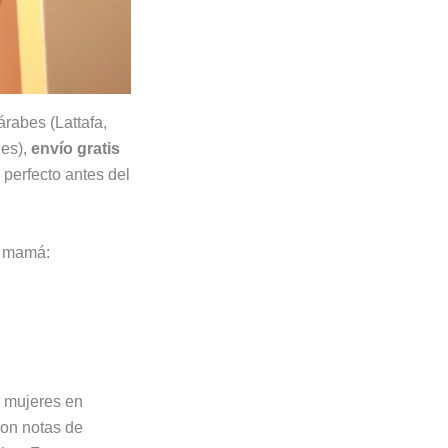
rabes (Lattafa,
les),
envío gratis
perfecto antes del
a mamá:
s mujeres en
con notas de