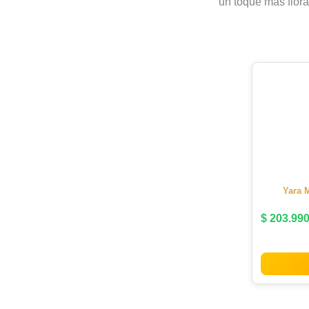
un toque más flora
Yara 
$
203.99