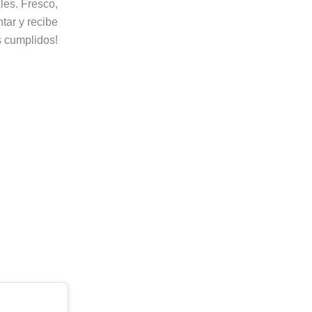
ales. Fresco,
tar y recibe
 cumplidos!