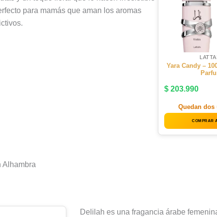
Perfecto para mamás que aman los aromas
ctivos.
LATTA
Yara Candy – 10
Parf
$
203.990
Quedan dos 
COMPRAR 
n Alhambra
Delilah es una fragancia árabe femenin