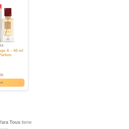
FA
ge X – 60 ml
Parfum
do
DO
Yara Tous
tiene