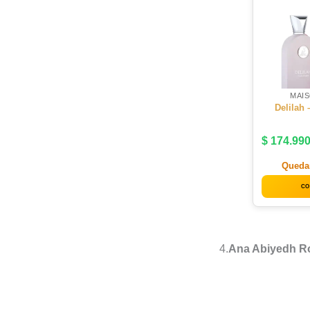
MAI
Delilah 
$
174.99
Queda
CO
4.
Ana Abiyedh Ro