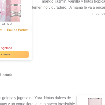
mango, jazmín, vainilla y frutos tropic
femenino y duradero. ¡A mamá le va a encan
muchos
LATTAFA
 ml – Eau de Parfum
0
Agotado
AGOTADO
Lattafa
 golosa y jugosa de Yara. Notas dulces de
utas y un toque floral que lo hacen irresistible