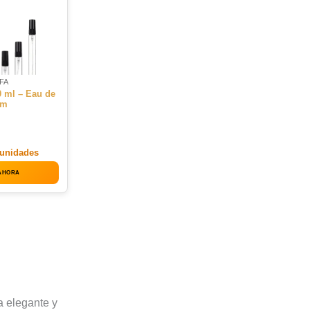
FA
0 ml – Eau de
um
unidades
AHORA
a elegante y