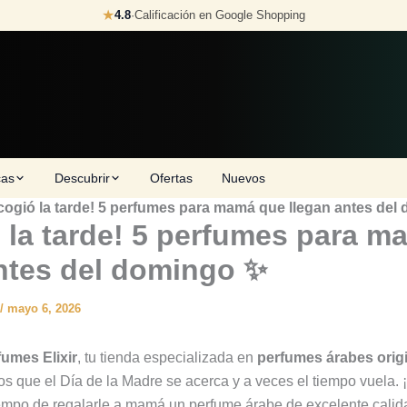
★
4.8
·
Calificación en Google Shopping
cas
Descubrir
Ofertas
Nuevos
cogió la tarde! 5 perfumes para mamá que llegan antes del
 la tarde! 5 perfumes para 
ntes del domingo ✨
/
mayo 6, 2026
fumes Elixir
, tu tienda especializada en
perfumes árabes orig
 que el Día de la Madre se acerca y a veces el tiempo vuela. 
iempo de regalarle a mamá un perfume árabe de excelente calid