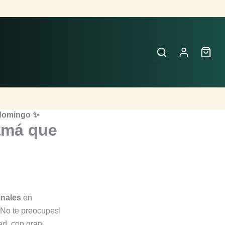
 domingo ✨
mamá que
inales
en
¡No te preocupes!
ad, con gran