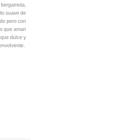
y bergamota,
ndo suave de
ado pero con
das que aman
oque dulce y
envolvente.