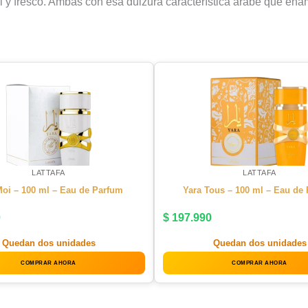
l y fresco. Ambas con esa dulzura característica árabe que ena
LATTAFA
LATTAFA
Moi – 100 ml – Eau de Parfum
Yara Tous – 100 ml – Eau de
0
$
197.990
Quedan dos unidades
Quedan dos unidades
COMPRAR AHORA
COMPRAR AHORA