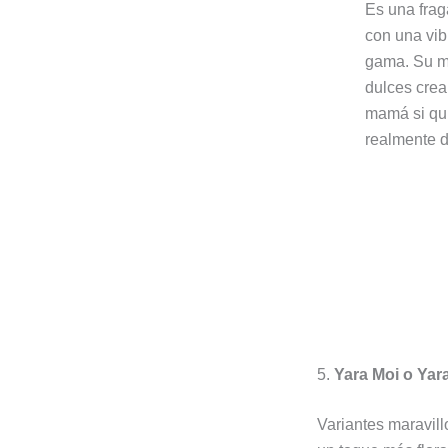
Es una frag
con una vib
gama. Su m
dulces crea
mamá si qui
realmente d
5.
Yara Moi o Yar
Variantes maravill