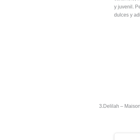
y juvenil. 
dulces y adi
3.Delilah – Maiso