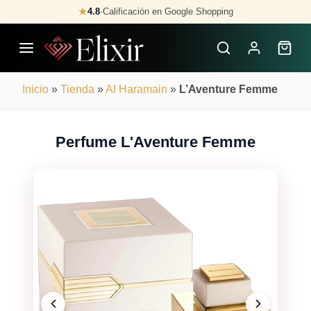
Skip
★
4.8
·
Calificación en Google Shopping
Buscar
to
Perfumes
content
×
Inicio
»
Tienda
»
Al Haramain
»
L’Aventure Femme
Perfume L'Aventure Femme