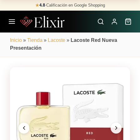
Skip
★
4.8
·
Calificación en Google Shopping
Buscar
to
Perfumes
content
×
Inicio
»
Tienda
»
Lacoste
»
Lacoste Red Nueva
Presentación