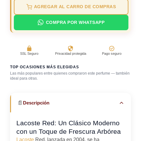
AGREGAR AL CARRO DE COMPRAS
COMPRA POR WHATSAPP
SSL Seguro
Privacidad protegida
Pago seguro
TOP OCASIONES MÁS ELEGIDAS
Las más populares entre quienes compraron este perfume — también
ideal para otras.
Gimnasio
Trabajo en oficina
Uso diario
📄
Descripción
Lacoste Red: Un Clásico Moderno
con un Toque de Frescura Arbórea
Lacoste
Red, lanzada en 2004, se ha