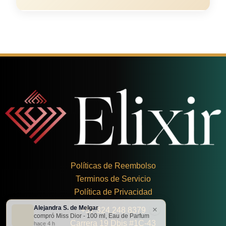
Políticas de Reembolso
Terminos de Servicio
Política de Privacidad
Alejandra S. de Melgar
×
+
57 324 248 8379
compró Miss Dior - 100 ml, Eau de Parfum
Carrera 19 Dbis #1C-43
hace 4 h