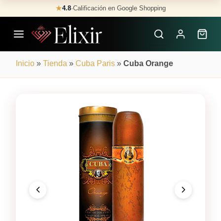
Skip
★
4.8
·
Calificación en Google Shopping
Buscar
to
Perfumes
content
×
Inicio
»
Tienda
»
Cuba Paris
»
Cuba Orange