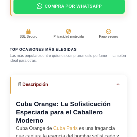
COMPRA POR WHATSAPP
SSL Seguro
Privacidad protegida
Pago seguro
TOP OCASIONES MÁS ELEGIDAS
Las más populares entre quienes compraron este perfume — también
Día caluroso /
ideal para otras.
clima cálido
Trabajo en oficina
Uso diario
📄
Descripción
Cuba Orange: La Sofisticación
Especiada para el Caballero
Moderno
Cuba Orange de
Cuba Paris
es una fragancia
que captura la esencia del hombre sofisticado y