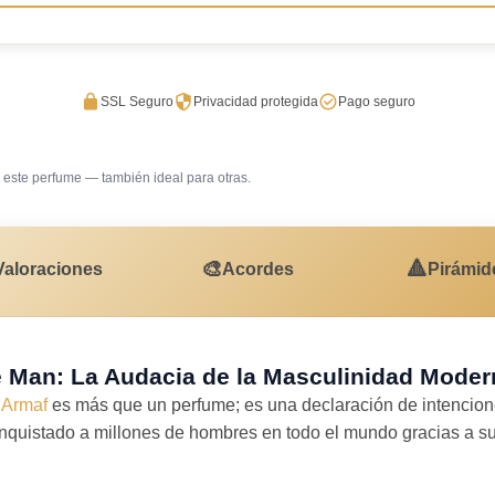
SSL Seguro
Privacidad protegida
Pago seguro
este perfume — también ideal para otras.
Trabajo en oficina
Uso diar
🎨
🔺
Valoraciones
Acordes
Pirámid
e Man: La Audacia de la Masculinidad Moder
e
Armaf
es más que un perfume; es una declaración de intencion
uistado a millones de hombres en todo el mundo gracias a su