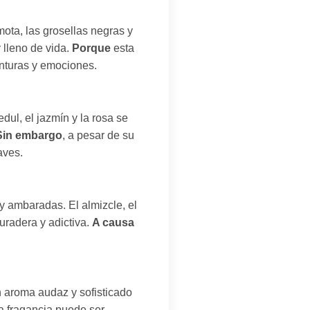
amota, las grosellas negras y
 lleno de vida.
Porque
esta
enturas y emociones.
ul, el jazmín y la rosa se
Sin embargo
, a pesar de su
aves.
 ambaradas. El almizcle, el
uradera y adictiva.
A causa
 aroma audaz y sofisticado
ta fragancia puede ser