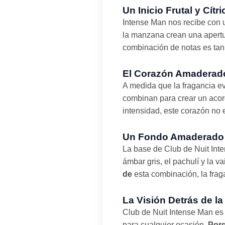
Un Inicio Frutal y Cítr
Intense Man nos recibe con u
la manzana crean una apertur
combinación de notas es tan 
El Corazón Amaderado 
A medida que la fragancia ev
combinan para crear un acor
intensidad, este corazón no 
Un Fondo Amaderado 
La base de Club de Nuit Int
ámbar gris, el pachulí y la v
de
esta combinación, la fra
La Visión Detrás de l
Club de Nuit Intense Man es
para cualquier ocasión.
Por