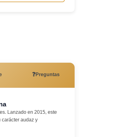
io
❓
e
Preguntas
na
es. Lanzado en 2015, este
 carácter audaz y