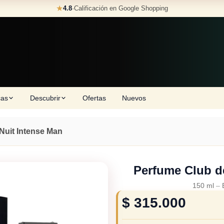
★
4.8
·
Calificación en Google Shopping
cas
Descubrir
Ofertas
Nuevos
Nuit Intense Man
Perfume Club d
150 ml
–
$
315.000