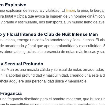
ico Explosivo
na explosión de frescura y vitalidad. El
limón
, la piña, la berg
a frutal y cítrica que evoca la imagen de un hombre dinámico y
vibrante y estimulante, nos transporta a un mundo lleno de av
y Floral Intenso de Club de Nuit Intense Man
oluciona, emerge un corazón amaderado y floral intenso. El abed
de amaderado y floral que aporta profundidad y masculinidad.
es abrumador, gracias a la presencia de notas más frescas y su
y Sensual Profundo
ense Man es una mezcla cálida y sensual de notas amaderadas y
ainilla aportan profundidad y masculinidad, creando una estela d
gancia adquiere una personalidad única y memorable.
a Fragancia
 una fragancia diseñada para el hombre moderno, que busca un
que
la versatilidad es una de sus principales características, es