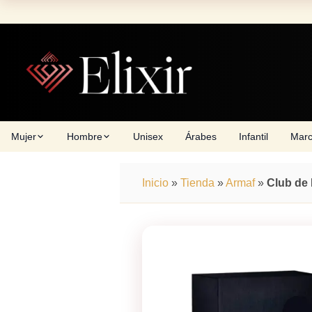
Skip
to
content
Mujer
Hombre
Unisex
Árabes
Infantil
Mar
Inicio
»
Tienda
»
Armaf
»
Club de 