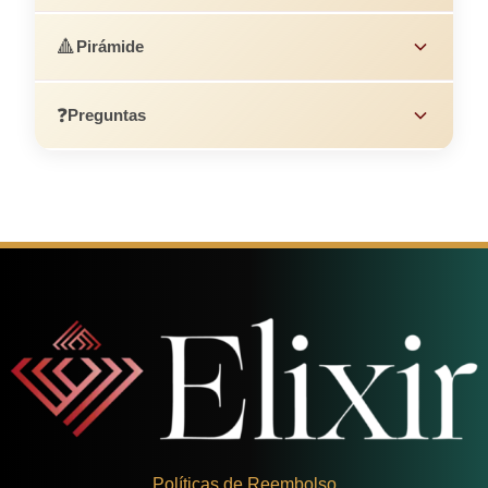
🔺
Pirámide
❓
Preguntas
Políticas de Reembolso