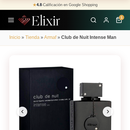
Skip
★
4.8
·
Calificación en Google Shopping
Buscar
to
Perfumes
1
content
×
Inicio
»
Tienda
»
Armaf
»
Club de Nuit Intense Man