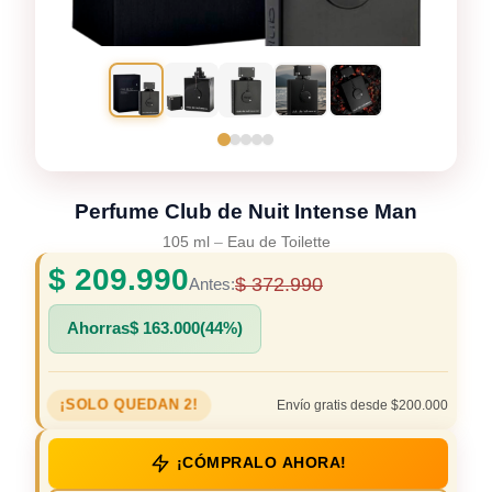
Perfume Club de Nuit Intense Man
105 ml
–
Eau de Toilette
$
209.990
$
372.990
Antes:
Ahorras
$
163.000
(44%)
¡SOLO QUEDAN 2!
Envío gratis desde $200.000
¡CÓMPRALO AHORA!