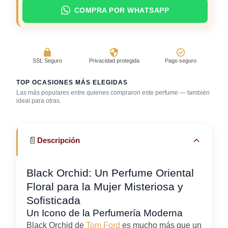
COMPRA POR WHATSAPP
SSL Seguro
Privacidad protegida
Pago seguro
TOP OCASIONES MÁS ELEGIDAS
Las más populares entre quienes compraron este perfume — también
ideal para otras.
Discoteca / rumba
Gala / cena de gala
Noche íntima
📄
Descripción
Black Orchid: Un Perfume Oriental
Floral para la Mujer Misteriosa y
Sofisticada
Un Icono de la Perfumería Moderna
Black Orchid de
Tom Ford
es mucho más que un