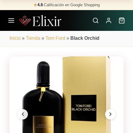
Skip
★
4.8
·
Calificación en Google Shopping
Buscar
to
Perfumes
content
×
Inicio
»
Tienda
»
Tom Ford
»
Black Orchid