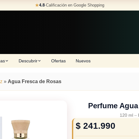
★
4.8
·
Calificación en Google Shopping
cas
Descubrir
Ofertas
Nuevos
z
»
Agua Fresca de Rosas
Perfume Agua
120 ml
–
$
241.990