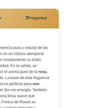
❓
e
Preguntas
sencia pura y natural de las
do en un clásico atemporal
e complemente su estilo
dad. En la salida, se
or el aroma puro de la
rosa
,
to. La base de esta fragancia
ia es perfecta para
uso
 el día con energía. También
 una brisa suave que
a Fresca de Rosas se
u carácter delicado y