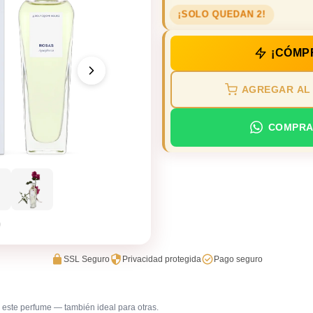
¡SOLO QUEDAN 2!
¡CÓMP
AGREGAR AL
COMPRA
SSL Seguro
Privacidad protegida
Pago seguro
este perfume — también ideal para otras.
Trabajo en oficina
Uso diar