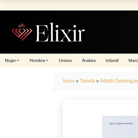
Skip
to
content
Mujer
Hombre
Unisex
Árabes
Infantil
Mar
Inicio
»
Tienda
»
Adolfo Domíngue