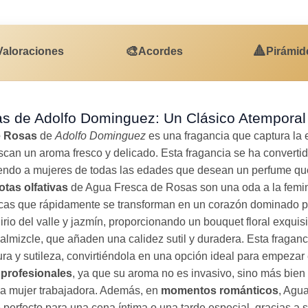
🎨
🔺
Valoraciones
Acordes
Pirámid
s de Adolfo Dominguez: Un Clásico Atemporal
e Rosas
de
Adolfo Dominguez
es una fragancia que captura la e
scan un aroma fresco y delicado. Esta fragancia se ha converti
endo a mujeres de todas las edades que desean un perfume qu
otas olfativas
de Agua Fresca de Rosas son una oda a la femini
tricas que rápidamente se transforman en un corazón dominado p
rio del valle y jazmín, proporcionando un bouquet floral exquisi
lmizcle, que añaden una calidez sutil y duradera. Esta fraganc
ura y sutileza, convirtiéndola en una opción ideal para empezar
 profesionales
, ya que su aroma no es invasivo, sino más bien
a mujer trabajadora. Además, en
momentos románticos
, Agu
perfecto para una cena íntima o una tarde especial, gracias a s