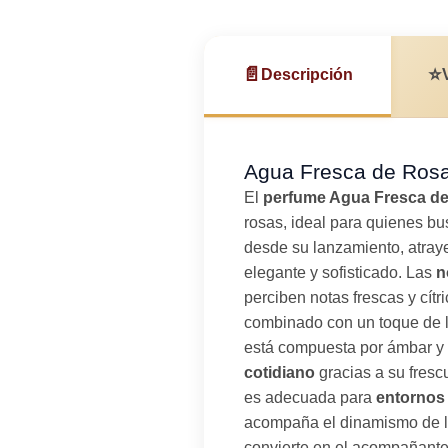
📄
⭐
Descripción
Agua Fresca de Rosa
El
perfume Agua Fresca d
rosas, ideal para quienes bu
desde su lanzamiento, atray
elegante y sofisticado. Las
n
perciben notas frescas y cí
combinado con un toque de li
está compuesta por ámbar y a
cotidiano
gracias a su fresc
es adecuada para
entornos
acompaña el dinamismo de l
convierte en el acompañante 