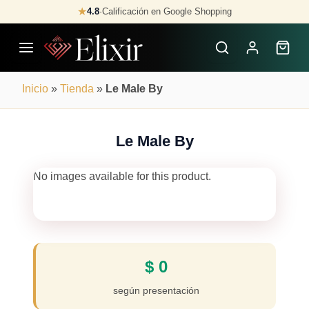
Skip
★
4.8
·
Calificación en Google Shopping
Buscar
to
Perfumes
content
×
Inicio
»
Tienda
»
Le Male By
Le Male By
No images available for this product.
$
0
según presentación